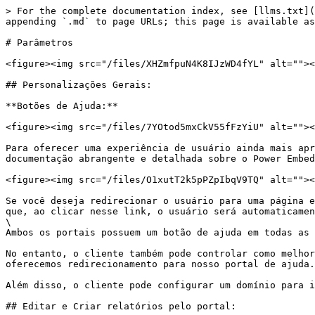
> For the complete documentation index, see [llms.txt](
appending `.md` to page URLs; this page is available as
# Parâmetros

<figure><img src="/files/XHZmfpuN4K8IJzWD4fYL" alt=""><
## Personalizações Gerais:

**Botões de Ajuda:**

<figure><img src="/files/7YOtod5mxCkV55fFzYiU" alt=""><
Para oferecer uma experiência de usuário ainda mais apr
documentação abrangente e detalhada sobre o Power Embed
<figure><img src="/files/O1xutT2k5pPZpIbqV9TQ" alt=""><
Se você deseja redirecionar o usuário para uma página e
que, ao clicar nesse link, o usuário será automaticamen
\

Ambos os portais possuem um botão de ajuda em todas as 
No entanto, o cliente também pode controlar como melhor
oferecemos redirecionamento para nosso portal de ajuda.

Além disso, o cliente pode configurar um domínio para i
## Editar e Criar relatórios pelo portal:
