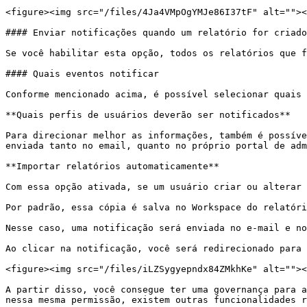
<figure><img src="/files/4Ja4VMpOgYMJe86I37tF" alt=""><
#### Enviar notificações quando um relatório for criado
Se você habilitar esta opção, todos os relatórios que f
#### Quais eventos notificar

Conforme mencionado acima, é possível selecionar quais 
**Quais perfis de usuários deverão ser notificados**

Para direcionar melhor as informações, também é possíve
enviada tanto no email, quanto no próprio portal de adm
**Importar relatórios automaticamente**

Com essa opção ativada, se um usuário criar ou alterar 
Por padrão, essa cópia é salva no Workspace do relatóri
Nesse caso, uma notificação será enviada no e-mail e no
Ao clicar na notificação, você será redirecionado para 
<figure><img src="/files/iLZSygyepndx84ZMkhKe" alt=""><
A partir disso, você consegue ter uma governança para a
nessa mesma permissão, existem outras funcionalidades r