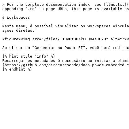
> For the complete documentation index, see [llms.txt](
appending `.md` to page URLs; this page is available as
# Workspaces

Neste menu, é possível visualizar os workspaces vincula
ações diretas.

<figure><img src="/files/11DyUt36XkE0O8AeJCxD" alt=""><
Ao clicar em “Gerenciar no Power BI”, você será redirec
{% hint style="info" %}

Recarregar os metadados é necessário ao iniciar a otim
(https://github.com/dirceuresende/docs-power-embedded-e