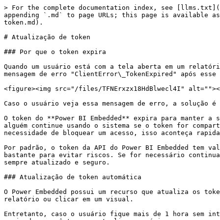
> For the complete documentation index, see [llms.txt](
appending `.md` to page URLs; this page is available as
token.md).

# Atualização de token

### Por que o token expira

Quando um usuário está com a tela aberta em um relatóri
mensagem de erro "ClientError\_TokenExpired" após esse 
<figure><img src="/files/TFNErxzx18HdBlwecl4I" alt=""><
Caso o usuário veja essa mensagem de erro, a solução é 
O token do **Power BI Embedded** expira para manter a s
alguém continue usando o sistema se o token for compart
necessidade de bloquear um acesso, isso aconteça rapida
Por padrão, o token da API do Power BI Embedded tem val
bastante para evitar riscos. Se for necessário continua
sempre atualizado e seguro.

### Atualização de token automática

O Power Embedded possui um recurso que atualiza os toke
relatório ou clicar em um visual.

Entretanto, caso o usuário fique mais de 1 hora sem int