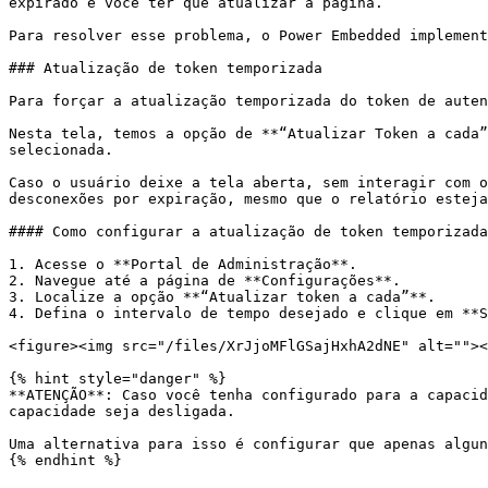
expirado e você ter que atualizar a página.

Para resolver esse problema, o Power Embedded implement
### Atualização de token temporizada

Para forçar a atualização temporizada do token de auten
Nesta tela, temos a opção de **“Atualizar Token a cada”
selecionada.

Caso o usuário deixe a tela aberta, sem interagir com o
desconexões por expiração, mesmo que o relatório esteja
#### Como configurar a atualização de token temporizada

1. Acesse o **Portal de Administração**.

2. Navegue até a página de **Configurações**.

3. Localize a opção **“Atualizar token a cada”**.

4. Defina o intervalo de tempo desejado e clique em **S
<figure><img src="/files/XrJjoMFlGSajHxhA2dNE" alt=""><
{% hint style="danger" %}

**ATENÇÃO**: Caso você tenha configurado para a capacid
capacidade seja desligada.

Uma alternativa para isso é configurar que apenas algun