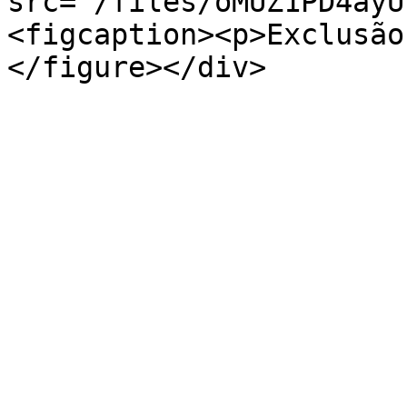
src="/files/oMUZ1PD4ayU
<figcaption><p>Exclusão